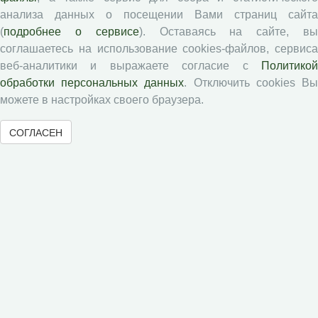
анализа данных о посещении Вами страниц сайта
(
подробнее о сервисе
). Оставаясь на сайте, в
Авторам
соглашаетесь на использование cookies-файлов, сервиса
веб-аналитики и выражаете согласие с
Политикой
Правила для авторов
обработки персональных данных
. Отключить cookies В
Типовой лицензионный договор
можете в настройках своего браузера.
Публикационная этика
СОГЛАСЕН
Согласие на обработку персональных данных
Авторские права
Рецензентам
Памятка рецензенту
Положение о рецензировании
Форма рецензии