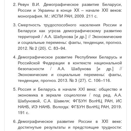
Ревун В.И. Демографическое развитие Беларуси,
России и Украины в конце XX – начале XXI веков:
монография. М.: ИСПИ РАН, 2009. 211 с.
Смертность трудоспособного населения России и
Беларуси как угроза демографическому развитию
территорий / А.А. Шабунова [и др.] // Экономические
и социальные перемены: факты, тенденции, прогноз.
2012. № 2 (20). С. 83–94.
Демографическое развитие Республики Беларусь и
Российской Федерации в контексте национальной
безопасности / А.А. Шабунова [и др.] //
Экономические и социальные перемены: факты,
тенденции, прогноз. 2013. № 3 (27). С. 106–116.
Россия и Беларусь в начале ХХI века: общество и
экономика в зеркале социологии / под ред. А.А.
Шабуновой, С.А. Шавеля; ФГБУН ВолНЦ РАН, ИС
НАНБ, ИЭ НАНБ. Вологда: ФГБУН ВолНЦ РАН, 2019.
191 с.
Демографическое развитие России в XXI веке:
достигнутые результаты и предстоящие трудности: