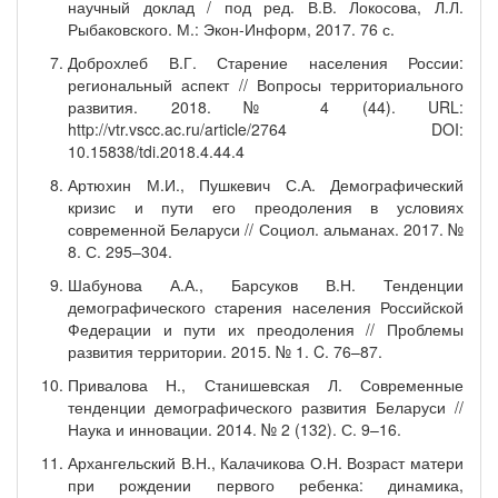
научный доклад / под ред. В.В. Локосова, Л.Л.
Рыбаковского. М.: Экон-Информ, 2017. 76 с.
Доброхлеб В.Г. Старение населения России:
региональный аспект // Вопросы территориального
развития. 2018. № 4 (44). URL:
http://vtr.vscc.ac.ru/article/2764 DOI:
10.15838/tdi.2018.4.44.4
Артюхин М.И., Пушкевич С.А. Демографический
кризис и пути его преодоления в условиях
современной Беларуси // Социол. альманах. 2017. №
8. С. 295–304.
Шабунова А.А., Барсуков В.Н. Тенденции
демографического старения населения Российской
Федерации и пути их преодоления // Проблемы
развития территории. 2015. № 1. C. 76–87.
Привалова Н., Станишевская Л. Современные
тенденции демографического развития Беларуси //
Наука и инновации. 2014. № 2 (132). С. 9–16.
Архангельский В.Н., Калачикова О.Н. Возраст матери
при рождении первого ребенка: динамика,