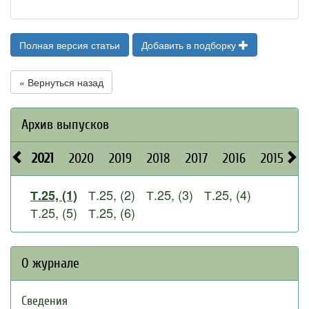
Полная версия статьи
Добавить в подборку
« Вернуться назад
Архив выпусков
2021
2020
2019
2018
2017
2016
2015
2
Т.25, (2)
Т.25, (3)
Т.25, (4)
Т.25, (1)
Т.25, (5)
Т.25, (6)
О журнале
Сведения