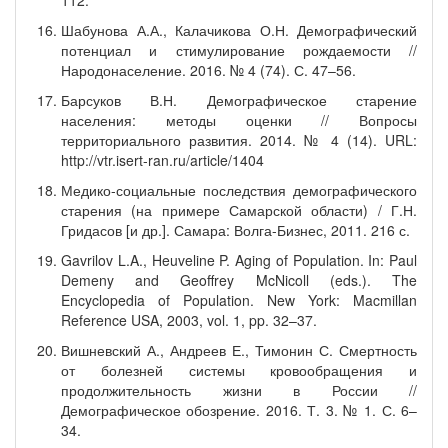
112.
Шабунова А.А., Калачикова О.Н. Демографический
потенциал и стимулирование рождаемости //
Народонаселение. 2016. № 4 (74). С. 47–56.
Барсуков В.Н. Демографическое старение
населения: методы оценки // Вопросы
территориального развития. 2014. № 4 (14). URL:
http://vtr.isert-ran.ru/article/1404
Медико-социальные последствия демографического
старения (на примере Самарской области) / Г.Н.
Гридасов [и др.]. Самара: Волга-Бизнес, 2011. 216 с.
Gavrilov L.A., Heuveline P. Aging of Population. In: Paul
Demeny and Geoffrey McNicoll (eds.). The
Encyclopedia of Population. New York: Macmillan
Reference USA, 2003, vol. 1, pp. 32–37.
Вишневский А., Андреев Е., Тимонин С. Смертность
от болезней системы кровообращения и
продолжительность жизни в России //
Демографическое обозрение. 2016. Т. 3. № 1. С. 6–
34.