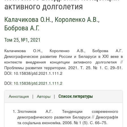
активного долголетия
Калачикова О.Н.
,
Короленко А.В.
,
Боброва А.Г.
Том 25, №1, 2021
Калачикова О.Н., Короленко А.В., Боброва А.Г.
Демографическое развитие России и Беларуси в XXI веке в
контексте внедрения концепции активного долголетия //
Проблемы развития территории. 2021. Т. 25. № 1. С. 29–51.
DOI: 10.15838/ptd.2021.1.111.2
DOI:
10.15838/ptd.2021.1.111.2
Аннотация
|
Авторы
|
Список литературы
Злотников А.Г. Тенденции современного
демографического развития Беларуси // Демографiя
та соцiальна економiка. 2006. № 1 (5). С. 66–75.