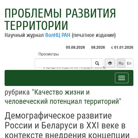
ПРОБЛЕМЫ РАЗВИТИЯ
ТЕРРИТОРИИ
Научный журнал
ВолНЦ РАН
(печатное издание)
05.08.2026
08.2026
с 01.01.2026
Просмотры
Посетители
Ru
En
* - в среднем в день за текущий месяц
Toggle
navigat
рубрика "
Качество жизни и
человеческий потенциал территорий
"
Демографическое развитие
России и Беларуси в XXI веке в
контексте внедрения концепции