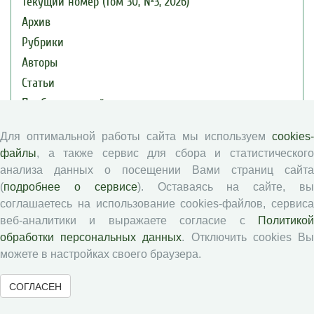
Текущий номер (Том 30, №3, 2026)
Архив
Рубрики
Авторы
Статьи
Подборка статей
Для оптимальной работы сайта мы используем
cookies-
Авторам
файлы
, а также сервис для сбора и статистического
анализа данных о посещении Вами страниц сайта
Правила для авторов
(
подробнее о сервисе
). Оставаясь на сайте, в
Типовой лицензионный договор
соглашаетесь на использование cookies-файлов, сервиса
Публикационная этика
веб-аналитики и выражаете согласие с
Политикой
обработки персональных данных
. Отключить cookies В
Согласие на обработку персональных данных
можете в настройках своего браузера.
Авторские права
СОГЛАСЕН
Рецензентам