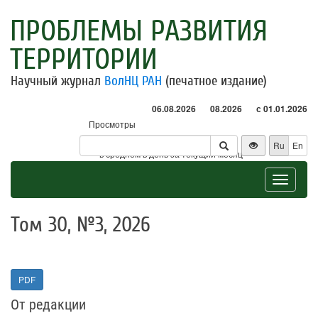
ПРОБЛЕМЫ РАЗВИТИЯ
ТЕРРИТОРИИ
Научный журнал
ВолНЦ РАН
(печатное издание)
06.08.2026
08.2026
с 01.01.2026
Просмотры
Посетители
Ru
En
* - в среднем в день за текущий месяц
Toggle
navigat
Том 30, №3, 2026
PDF
От редакции