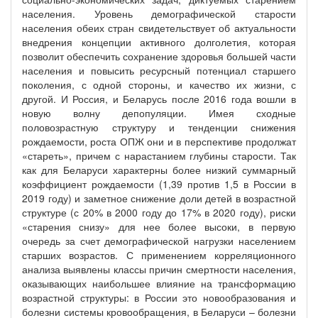
населения. Уровень демографической старости
населения обеих стран свидетельствует об актуальности
внедрения концепции активного долголетия, которая
позволит обеспечить сохранение здоровья большей части
населения и повысить ресурсный потенциал старшего
поколения, с одной стороны, и качество их жизни, с
другой. И Россия, и Беларусь после 2016 года вошли в
новую волну депопуляции. Имея сходные
половозрастную структуру и тенденции снижения
рождаемости, роста ОПЖ они и в перспективе продолжат
«стареть», причем с нарастанием глубины старости. Так
как для Беларуси характерны более низкий суммарный
коэффициент рождаемости (1,39 против 1,5 в России в
2019 году) и заметное снижение доли детей в возрастной
структуре (с 20% в 2000 году до 17% в 2020 году), риски
«старения снизу» для нее более высоки, в первую
очередь за счет демографической нагрузки населением
старших возрастов. С применением корреляционного
анализа выявлены классы причин смертности населения,
оказывающих наибольшее влияние на трансформацию
возрастной структуры: в России это новообразования и
болезни системы кровообращения, в Беларуси – болезни