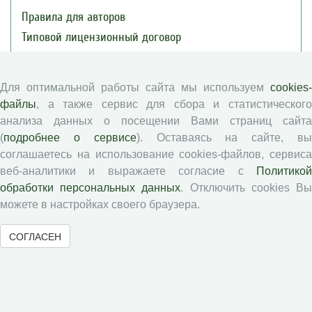
Правила для авторов
Типовой лицензионный договор
Публикационная этика
Согласие на обработку персональных данных
Для оптимальной работы сайта мы используем
cookies-
Авторские права
файлы
, а также сервис для сбора и статистического
анализа данных о посещении Вами страниц сайта
Рецензентам
(
подробнее о сервисе
). Оставаясь на сайте, в
соглашаетесь на использование cookies-файлов, сервиса
веб-аналитики и выражаете согласие с
Политикой
Памятка рецензенту
обработки персональных данных
. Отключить cookies В
Положение о рецензировании
можете в настройках своего браузера.
Форма рецензии
СОГЛАСЕН
Журналы ВолНЦ РАН
Экономические и социальные перемены