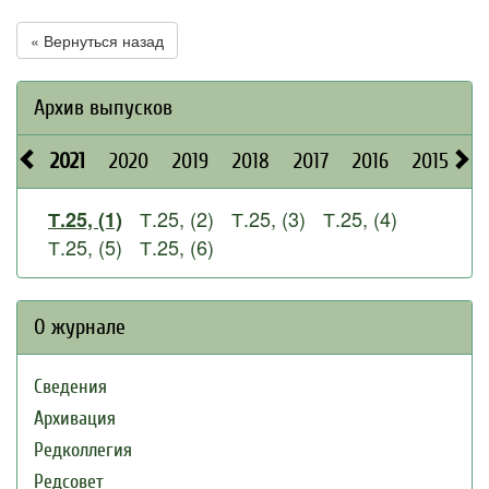
« Вернуться назад
Архив выпусков
2021
2020
2019
2018
2017
2016
2015
2
Т.25, (2)
Т.25, (3)
Т.25, (4)
Т.25, (1)
Т.25, (5)
Т.25, (6)
О журнале
Сведения
Архивация
Редколлегия
Редсовет