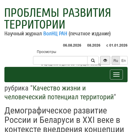
ПРОБЛЕМЫ РАЗВИТИЯ
ТЕРРИТОРИИ
Научный журнал
ВолНЦ РАН
(печатное издание)
06.08.2026
08.2026
с 01.01.2026
Просмотры
Посетители
Ru
En
* - в среднем в день за текущий месяц
Toggle
navigat
рубрика "
Качество жизни и
человеческий потенциал территорий
"
Демографическое развитие
России и Беларуси в XXI веке в
контексте внедрения концепции