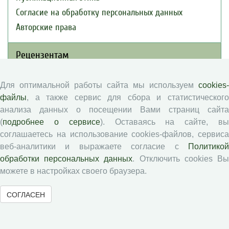
Согласие на обработку персональных данных
Авторские права
Рецензентам
Памятка рецензенту
Для оптимальной работы сайта мы используем
cookies-
Положение о рецензировании
файлы
, а также сервис для сбора и статистического
анализа данных о посещении Вами страниц сайта
Форма рецензии
(
подробнее о сервисе
). Оставаясь на сайте, в
соглашаетесь на использование cookies-файлов, сервиса
веб-аналитики и выражаете согласие с
Политикой
Журналы ВолНЦ РАН
обработки персональных данных
. Отключить cookies В
можете в настройках своего браузера.
Экономические и социальные перемены
Проблемы развития территории
СОГЛАСЕН
Вопросы территориального развития
Социальное пространство