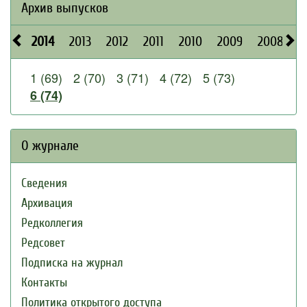
Архив выпусков
2014
2013
2012
2011
2010
2009
2008
2
1 (69)
2 (70)
3 (71)
4 (72)
5 (73)
6 (74)
О журнале
Сведения
Архивация
Редколлегия
Редсовет
Подписка на журнал
Контакты
Политика открытого доступа