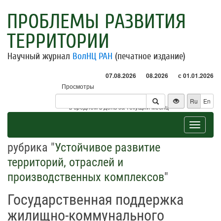
ПРОБЛЕМЫ РАЗВИТИЯ
ТЕРРИТОРИИ
Научный журнал
ВолНЦ РАН
(печатное издание)
07.08.2026
08.2026
с 01.01.2026
Просмотры
Посетители
Ru
En
* - в среднем в день за текущий месяц
Toggle
navigat
рубрика "
Устойчивое развитие
территорий, отраслей и
производственных комплексов
"
Государственная поддержка
жилищно-коммунального