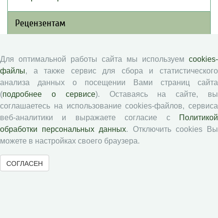
Рецензентам
Памятка рецензенту
Для оптимальной работы сайта мы используем
cookies-
Положение о рецензировании
файлы
, а также сервис для сбора и статистического
Форма рецензии
анализа данных о посещении Вами страниц сайта
(
подробнее о сервисе
). Оставаясь на сайте, в
соглашаетесь на использование cookies-файлов, сервиса
Журналы ВолНЦ РАН
веб-аналитики и выражаете согласие с
Политикой
обработки персональных данных
. Отключить cookies В
Экономические и социальные перемены
можете в настройках своего браузера.
Проблемы развития территории
СОГЛАСЕН
Вопросы территориального развития
Социальное пространство
Юный экономист
АгроЗооТехника