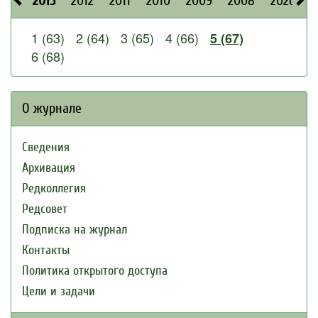
2013
2012
2011
2010
2009
2008
2026
2
1 (63)
2 (64)
3 (65)
4 (66)
5 (67)
6 (68)
О журнале
Сведения
Архивация
Редколлегия
Редсовет
Подписка на журнал
Контакты
Политика открытого доступа
Цели и задачи