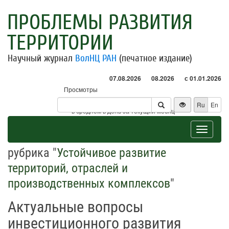
ПРОБЛЕМЫ РАЗВИТИЯ
ТЕРРИТОРИИ
Научный журнал
ВолНЦ РАН
(печатное издание)
07.08.2026
08.2026
с 01.01.2026
Просмотры
Посетители
Ru
En
* - в среднем в день за текущий месяц
Toggle
navigat
рубрика "
Устойчивое развитие
территорий, отраслей и
производственных комплексов
"
Актуальные вопросы
инвестиционного развития