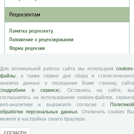
Рецензентам
Памятка рецензенту
Положение о рецензировании
Форма рецензии
Для оптимальной работы сайта мы используем
cookies-
Журналы ВолНЦ РАН
файлы
, а также сервис для сбора и статистического
анализа данных о посещении Вами страниц сайта
Экономические и социальные перемены
(
подробнее о сервисе
). Оставаясь на сайте, в
Проблемы развития территории
соглашаетесь на использование cookies-файлов, сервиса
Вопросы территориального развития
веб-аналитики и выражаете согласие с
Политикой
обработки персональных данных
. Отключить cookies В
Социальное пространство
можете в настройках своего браузера.
Юный экономист
АгроЗооТехника
СОГЛАСЕН