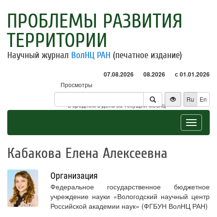
ПРОБЛЕМЫ РАЗВИТИЯ
ТЕРРИТОРИИ
Научный журнал
ВолНЦ РАН
(печатное издание)
07.08.2026
08.2026
с 01.01.2026
Просмотры
Посетители
Ru
En
* - в среднем в день за текущий месяц
Toggle
navigat
Кабакова Елена Алексеевна
Организация
Федеральное государственное бюджетное
учреждение науки «Вологодский научный центр
Российской академии наук» (ФГБУН ВолНЦ РАН)