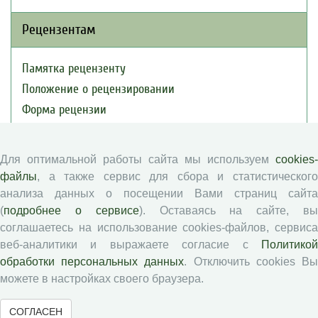
Рецензентам
Памятка рецензенту
Положение о рецензировании
Форма рецензии
Для оптимальной работы сайта мы используем
cookies-
Журналы ВолНЦ РАН
файлы
, а также сервис для сбора и статистического
анализа данных о посещении Вами страниц сайта
Экономические и социальные перемены
(
подробнее о сервисе
). Оставаясь на сайте, в
Проблемы развития территории
соглашаетесь на использование cookies-файлов, сервиса
Вопросы территориального развития
веб-аналитики и выражаете согласие с
Политикой
Социальное пространство
обработки персональных данных
. Отключить cookies В
можете в настройках своего браузера.
Юный экономист
АгроЗооТехника
СОГЛАСЕН