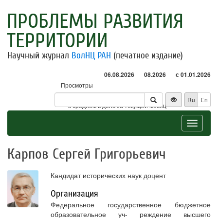
ПРОБЛЕМЫ РАЗВИТИЯ
ТЕРРИТОРИИ
Научный журнал
ВолНЦ РАН
(печатное издание)
06.08.2026
08.2026
с 01.01.2026
Просмотры
Посетители
Ru
En
* - в среднем в день за текущий месяц
Toggle
navigat
Карпов Сергей Григорьевич
Кандидат исторических наук доцент
Организация
Федеральное государственное бюджетное
образовательное уч- реждение высшего