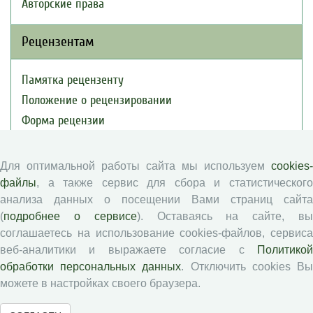
Авторские права
Рецензентам
Памятка рецензенту
Положение о рецензировании
Форма рецензии
Для оптимальной работы сайта мы используем
cookies-
Журналы ВолНЦ РАН
файлы
, а также сервис для сбора и статистического
анализа данных о посещении Вами страниц сайта
Экономические и социальные перемены
(
подробнее о сервисе
). Оставаясь на сайте, в
Проблемы развития территории
соглашаетесь на использование cookies-файлов, сервиса
Вопросы территориального развития
веб-аналитики и выражаете согласие с
Политикой
обработки персональных данных
. Отключить cookies В
Социальное пространство
можете в настройках своего браузера.
Юный экономист
АгроЗооТехника