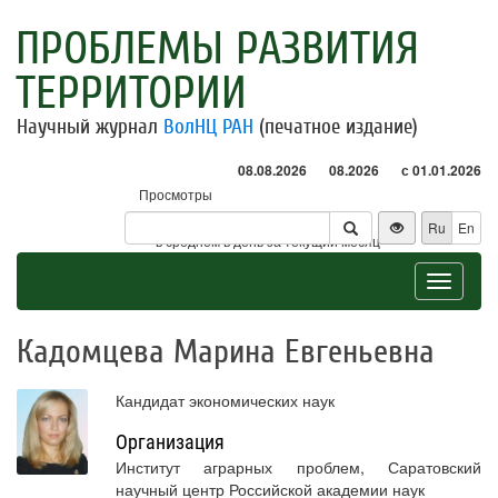
ПРОБЛЕМЫ РАЗВИТИЯ
ТЕРРИТОРИИ
Научный журнал
ВолНЦ РАН
(печатное издание)
08.08.2026
08.2026
с 01.01.2026
Просмотры
Посетители
Ru
En
* - в среднем в день за текущий месяц
Toggle
navigat
Кадомцева Марина Евгеньевна
Кандидат экономических наук
Организация
Институт аграрных проблем, Саратовский
научный центр Российской академии наук