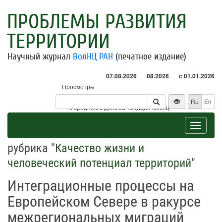
ПРОБЛЕМЫ РАЗВИТИЯ
ТЕРРИТОРИИ
Научный журнал
ВолНЦ РАН
(печатное издание)
07.08.2026
08.2026
с 01.01.2026
Просмотры
Посетители
Ru
En
* - в среднем в день за текущий месяц
Toggle
navigat
рубрика "
Качество жизни и
человеческий потенциал территорий
"
Интеграционные процессы на
Европейском Севере в ракурсе
межрегиональных миграций