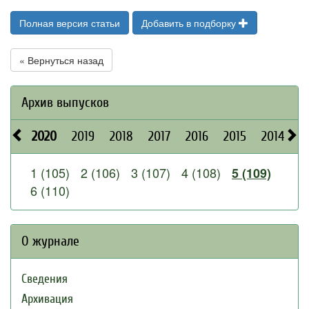
Полная версия статьи
Добавить в подборку
« Вернуться назад
Архив выпусков
2020
2019
2018
2017
2016
2015
2014
2
1 (105)
2 (106)
3 (107)
4 (108)
5 (109)
6 (110)
О журнале
Сведения
Архивация