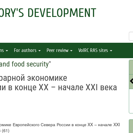
ORY'S DEVELOPMENT
ons
For authors
Peer review
VolRC RAS sites
 and food security
"
грарной экономике
и в конце XX – начале XXI века
номике Европейского Севера России в конце XX – начале XXI
5 (61)