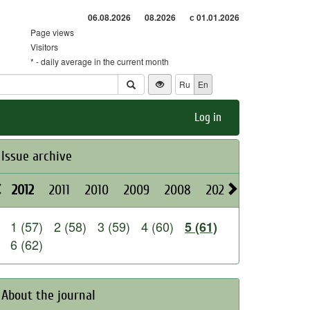
06.08.2026
08.2026
с 01.01.2026
Page views
Visitors
* - daily average in the current month
Ru
En
Log in
Issue archive
2012
2011
2010
2009
2008
2026
2025
2024
1 (57)
2 (58)
3 (59)
4 (60)
5 (61)
6 (62)
About the journal